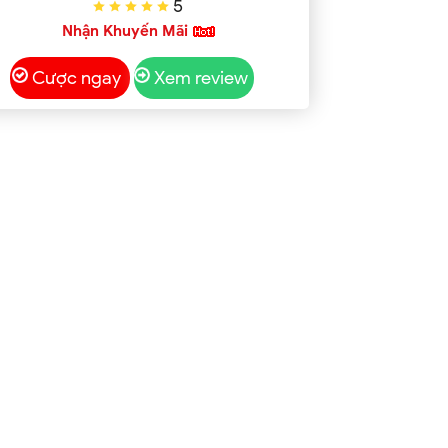
5
Nhận Khuyến Mãi
Cược ngay
Xem review