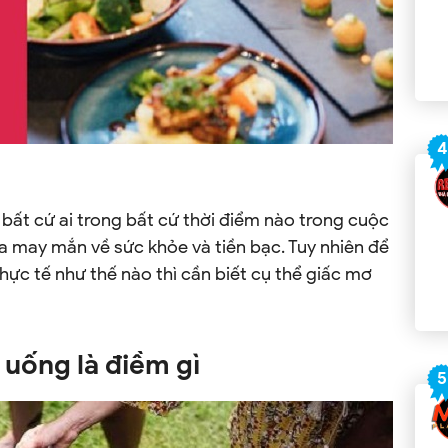
4
 bất cứ ai trong bất cứ thời điểm nào trong cuộc
a may mắn về sức khỏe và tiền bạc. Tuy nhiên để
thực tế như thế nào thì cần biết cụ thể giấc mơ
 uống là điềm gì
5