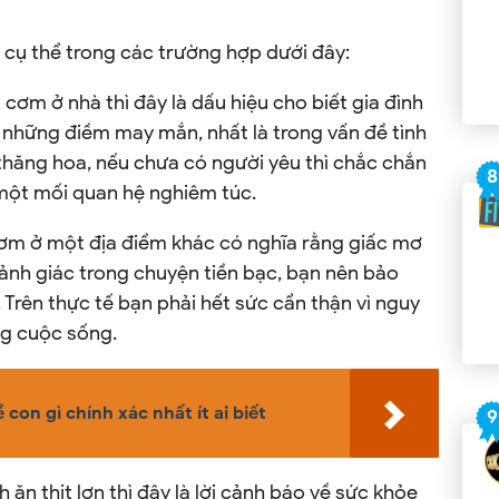
ì
 cụ thể trong các trường hợp dưới đây:
cơm ở nhà thì đây là dấu hiệu cho biết gia đình
 những điềm may mắn, nhất là trong vấn đề tình
thăng hoa, nếu chưa có người yêu thì chắc chắn
8
i một mối quan hệ nghiêm túc.
ơm ở một địa điểm khác có nghĩa rằng giấc mơ
ảnh giác trong chuyện tiền bạc, bạn nên bảo
. Trên thực tế bạn phải hết sức cẩn thận vì nguy
ong cuộc sống.
on gì chính xác nhất ít ai biết
9
ăn thịt lợn thì đây là lời cảnh báo về sức khỏe