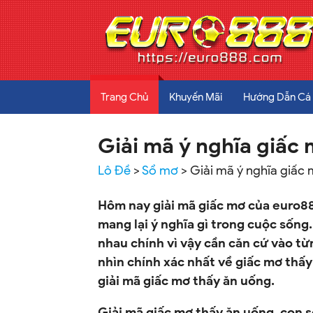
Trang Chủ
Khuyến Mãi
Hướng Dẫn Cá
Giải mã ý nghĩa giấc
Lô Đề
>
Sổ mơ
>
Giải mã ý nghĩa giấc
Hôm nay giải mã giấc mơ của euro88
mang lại ý nghĩa gì trong cuộc sống
nhau chính vì vậy cần căn cứ vào từ
nhìn chính xác nhất về giấc mơ thấy
giải mã giấc mơ thấy ăn uống.
Giải mã giấc mơ thấy ăn uống, con s