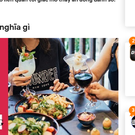
nghĩa gì
2
3