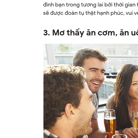
đình bạn trong tương lai bởi thời gian
sẽ được đoàn tụ thật hạnh phúc, vui v
3. Mơ thấy ăn cơm, ăn u