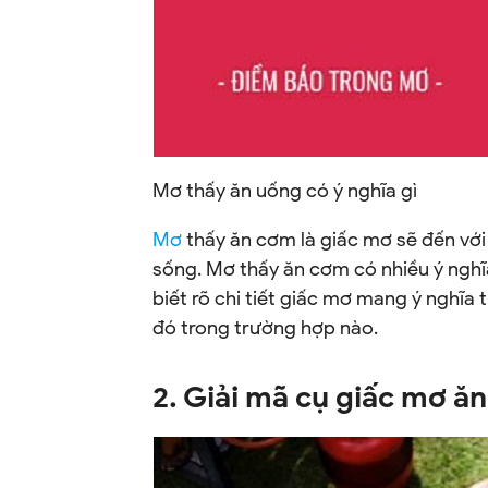
Mơ thấy ăn uống có ý nghĩa gì
Mơ
thấy ăn cơm là giấc mơ sẽ đến với
sống. Mơ thấy ăn cơm có nhiều ý nghĩ
biết rõ chi tiết giấc mơ mang ý nghĩa 
đó trong trường hợp nào.
2. Giải mã cụ giấc mơ ăn