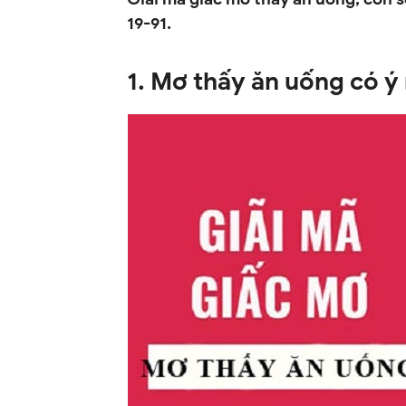
19-91.
1. Mơ thấy ăn uống có ý 