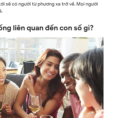
 tới sẽ có người từ phương xa trở về. Mọi người
ẻ.
ống liên quan đến con số gì?