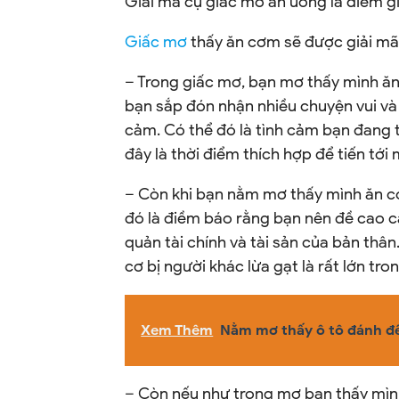
Giải mã cụ giấc mơ ăn uống là điềm g
Giấc mơ
thấy ăn cơm sẽ được giải mã
– Trong giấc mơ, bạn mơ thấy mình ăn 
bạn sắp đón nhận nhiều chuyện vui và
cảm. Có thể đó là tình cảm bạn đang 
đây là thời điểm thích hợp để tiến tớ
– Còn khi bạn nằm mơ thấy mình ăn c
đó là điềm báo rằng bạn nên đề cao c
quản tài chính và tài sản của bản thân
cơ bị người khác lừa gạt là rất lớn tr
Xem Thêm
Nằm mơ thấy ô tô đánh đề c
– Còn nếu như trong mơ bạn thấy mình 