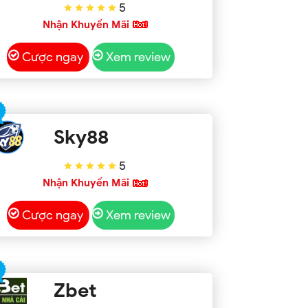
5
Nhận Khuyến Mãi
Cược ngay
Xem review
Sky88
5
Nhận Khuyến Mãi
Cược ngay
Xem review
Zbet