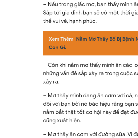
– Nếu trong giấc mơ, bạn thấy mình ăn 
Sắp tới gia đình bạn sẽ có một thời gi
thế vui vẻ, hạnh phúc.
Xem Thêm
Nằm Mơ Thấy Bố Bị Bệnh 
Con Gì.
– Còn khi nằm mơ thấy mình ăn các loạ
những vấn đề sắp xảy ra trong cuộc s
xảy ra.
– Mơ thấy mình đang ăn cơm với cá, n
đối với bạn bởi nó báo hiệu rằng bạn 
nắm bắt thật tốt cơ hội này để đạt đư
cũng xuất hiện.
– Mơ thấy ăn cơm với đường sữa. Vì đườ