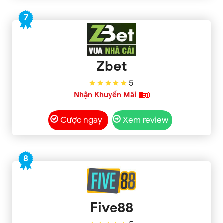
7
Zbet
5
Nhận Khuyến Mãi
Cược ngay
Xem review
8
Five88