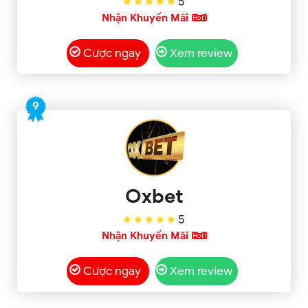
5
Nhận Khuyến Mãi
Cược ngay
Xem review
9
Oxbet
5
Nhận Khuyến Mãi
Cược ngay
Xem review