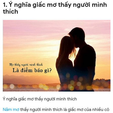
1. Ý nghĩa giấc mơ thấy người mình
thích
Ý nghĩa giấc mơ thấy người mình thích
Nằm mơ
thấy người mình thích là giấc mơ của nhiều cô