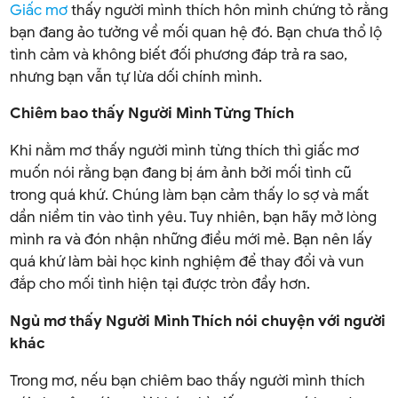
Giấc mơ
thấy người mình thích hôn mình chứng tỏ rằng
bạn đang ảo tưởng về mối quan hệ đó. Bạn chưa thổ lộ
tình cảm và không biết đối phương đáp trả ra sao,
nhưng bạn vẫn tự lừa dối chính mình.
Chiêm bao thấy Người Mình Từng Thích
Khi nằm mơ thấy người mình từng thích thì giấc mơ
muốn nói rằng bạn đang bị ám ảnh bởi mối tình cũ
trong quá khứ. Chúng làm bạn cảm thấy lo sợ và mất
dần niềm tin vào tình yêu. Tuy nhiên, bạn hãy mở lòng
mình ra và đón nhận những điều mới mẻ. Bạn nên lấy
quá khứ làm bài học kinh nghiệm để thay đổi và vun
đắp cho mối tình hiện tại được tròn đầy hơn.
Ngủ mơ thấy Người Mình Thích nói chuyện với người
khác
Trong mơ, nếu bạn chiêm bao thấy người mình thích