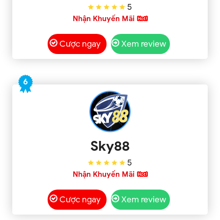
5
Nhận Khuyến Mãi
Cược ngay
Xem review
6
Sky88
5
Nhận Khuyến Mãi
Cược ngay
Xem review