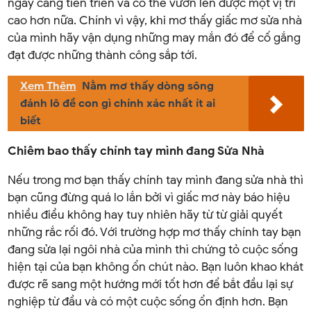
ngày càng tiến triển và có thể vươn lên được một vị trí
cao hơn nữa. Chính vì vậy, khi mơ thấy giấc mơ sửa nhà
của mình hãy vận dụng những may mắn đó để cố gắng
đạt được những thành công sắp tới.
Xem Thêm
Nằm mơ thấy dòng sông
đánh lô đề con gì chính xác nhất ít ai
biết
Chiêm bao thấy chính tay mình đang Sửa Nhà
Nếu trong mơ bạn thấy chính tay mình đang sửa nhà thì
bạn cũng đừng quá lo lắn bởi vì giấc mơ này báo hiệu
nhiều điều không hay tuy nhiên hãy từ từ giải quyết
những rắc rối đó. Với trường hợp mơ thấy chính tay bạn
đang sửa lại ngôi nhà của mình thì chứng tỏ cuộc sống
hiện tại của bạn không ổn chút nào. Bạn luôn khao khát
được rẽ sang một hướng mới tốt hơn để bắt đầu lại sự
nghiệp từ đầu và có một cuộc sống ổn định hơn. Bạn