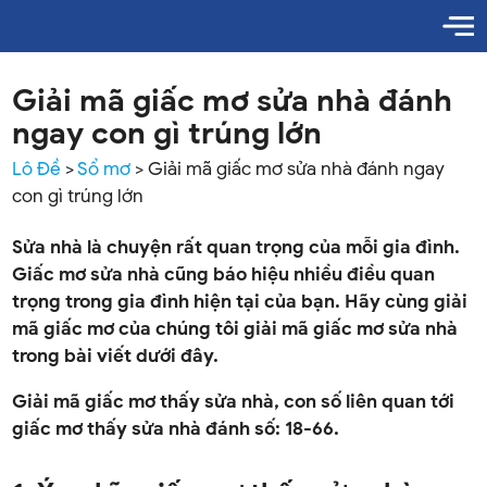
Giải mã giấc mơ sửa nhà đánh
ngay con gì trúng lớn
Lô Đề
>
Sổ mơ
>
Giải mã giấc mơ sửa nhà đánh ngay
con gì trúng lớn
Sửa nhà là chuyện rất quan trọng của mỗi gia đình.
Giấc mơ sửa nhà cũng báo hiệu nhiều điều quan
trọng trong gia đình hiện tại của bạn. Hãy cùng giải
mã giấc mơ của chúng tôi giải mã giấc mơ sửa nhà
trong bài viết dưới đây.
Giải mã giấc mơ thấy sửa nhà, con số liên quan tới
giấc mơ thấy sửa nhà đánh số: 18-66.