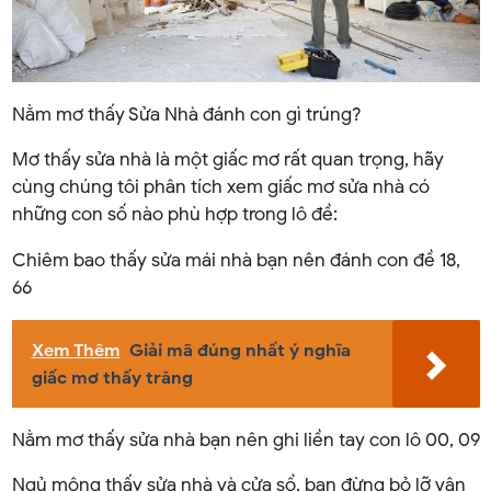
Nằm mơ thấy Sửa Nhà đánh con gì trúng?
Mơ thấy sửa nhà là một giấc mơ rất quan trọng, hãy
cùng chúng tôi phân tích xem giấc mơ sửa nhà có
những con số nào phù hợp trong lô đề:
Chiêm bao thấy sửa mái nhà bạn nên đánh con đề 18,
66
Xem Thêm
Giải mã đúng nhất ý nghĩa
giấc mơ thấy trăng
Nằm mơ thấy sửa nhà bạn nên ghi liền tay con lô 00, 09
Ngủ mộng thấy sửa nhà và cửa sổ, bạn đừng bỏ lỡ vận