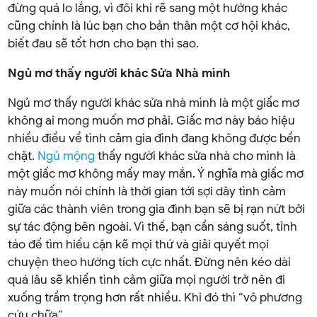
đừng quá lo lắng, vì đôi khi rẽ sang một hướng khác
cũng chính là lúc bạn cho bản thân một cơ hội khác,
biết đau sẽ tốt hơn cho bạn thì sao.
Ngủ mơ thấy người khác Sửa Nhà mình
Ngủ mơ thấy người khác sửa nhà mình là một giấc mơ
không ai mong muốn mơ phải. Giấc mơ này báo hiệu
nhiều điều về tình cảm gia đình đang không được bền
chặt.
Ngủ mộng
thấy người khác sửa nhà cho mình là
một giấc mơ không mấy may mắn. Ý nghĩa mà giấc mơ
này muốn nói chính là thời gian tới sợi dây tình cảm
giữa các thành viên trong gia đình bạn sẽ bị rạn nứt bởi
sự tác động bên ngoài. Vì thế, bạn cần sáng suốt, tỉnh
táo để tìm hiểu cặn kẽ mọi thứ và giải quyết mọi
chuyện theo hướng tích cực nhất. Đừng nên kéo dài
quá lâu sẽ khiến tình cảm giữa mọi người trở nên đi
xuống trầm trọng hơn rất nhiều. Khi đó thì “vô phương
cứu chữa”.