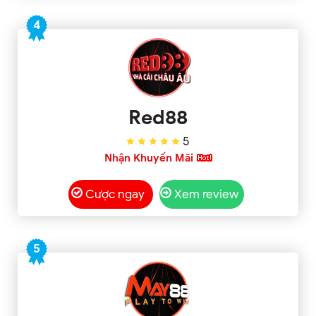
4
Red88
5
Nhận Khuyến Mãi
Cược ngay
Xem review
5