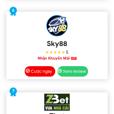
6
Sky88
5
Nhận Khuyến Mãi
Cược ngay
Xem review
7