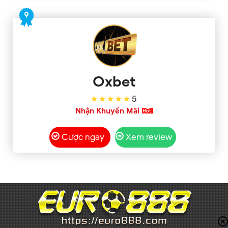
9
Oxbet
5
Nhận Khuyến Mãi
Cược ngay
Xem review