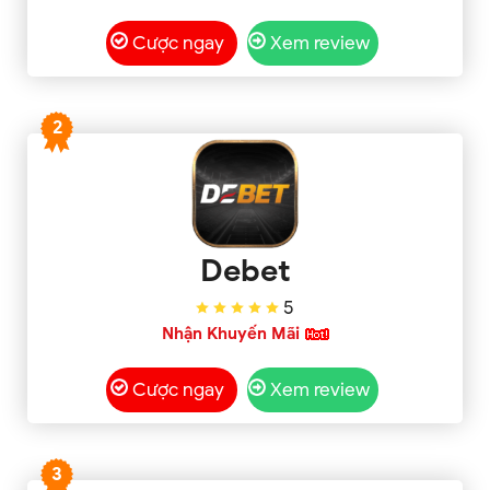
Cược ngay
Xem review
2
Debet
5
Nhận Khuyến Mãi
Cược ngay
Xem review
3