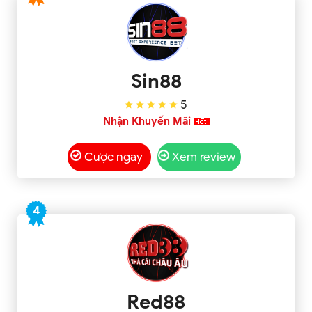
Sin88
5
Nhận Khuyến Mãi
Cược ngay
Xem review
4
Red88