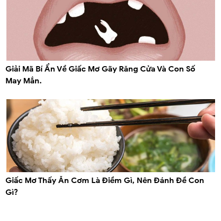
Giải Mã Bí Ẩn Về Giấc Mơ Gãy Răng Cửa Và Con Số
May Mắn.
Giấc Mơ Thấy Ăn Cơm Là Điềm Gì, Nên Đánh Đề Con
Gì?