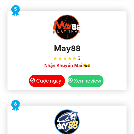
5
May88
5
Nhận Khuyến Mãi
Cược ngay
Xem review
6