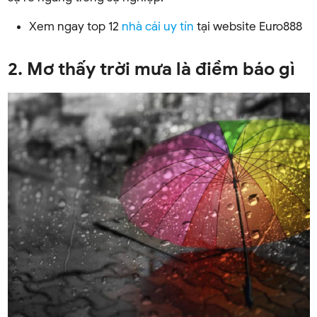
Xem ngay top 12
nhà cái uy tín
tại website Euro888
2. Mơ thấy trời mưa là điềm báo gì