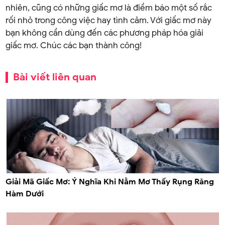
nhiên, cũng có những giấc mơ là điềm báo một số rắc
rối nhỏ trong công việc hay tình cảm. Với giấc mơ này
bạn không cần dùng đến các phương pháp hóa giải
giấc mơ. Chúc các bạn thành công!
Bài viết liên quan
Giải Mã Giấc Mơ: Ý Nghĩa Khi Nằm Mơ Thấy Rụng Răng
Hàm Dưới