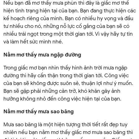
Nếu bạn đã mơ thấy mưa phùn thì đây là giấc mơ thể
hiện tình trạng hiện tại của bạn. Bạn đang thực hiện các
kế hoạch riêng của mình. Bạn có nhiều hy vọng và đầu
tư nhiều cho nó, những nỗ lực cố gắng của bạn sẽ có
nhiều trái ngọt trong một thời gian tới. Vì vậy hãy tự tin
và làm hết sức mình nhé.
Nằm mơ thấy mưa ngập đường
Trong giấc mơ bạn nhìn thấy hình ảnh trời mưa ngập
đường thì hãy cẩn thận trong thời gian tới. Công việc
của bạn sẽ không được suôn sẻ, thuận lợi như ý muốn.
Bạn sẽ gặp phải những cản trở, khó khăn gây ảnh
hưởng không nhỏ đến công việc hiện tại của bạn.
Nằm mơ thấy mưa sao băng
Mưa sao băng là một hiện tượng thời tiết rất đẹp tuy
nhiên nếu bạn nằm mơ thấy giấc mơ mưa sao băng thì