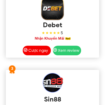
Debet
5
Nhận Khuyến Mãi
Cược ngay
Xem review
3
Sin88