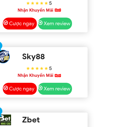
5
Nhận Khuyến Mãi
Cược ngay
Xem review
Sky88
5
Nhận Khuyến Mãi
Cược ngay
Xem review
Zbet