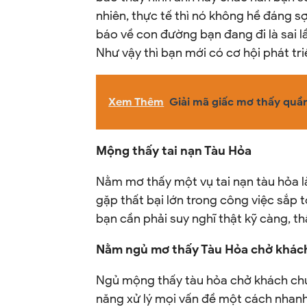
nhiên, thực tế thì nó không hề đáng s
báo về con đường bạn đang đi là sai 
Như vậy thì bạn mới có cơ hội phát tr
Xem Thêm
Giải mã giấc mơ thấy quầ
Mộng thấy tai nạn Tàu Hỏa
Nằm mơ thấy một vụ tai nạn tàu hỏa l
gặp thất bại lớn trong công việc sắp tớ
bạn cần phải suy nghĩ thật kỹ càng, 
Nằm ngủ mơ thấy Tàu Hỏa chở khác
Ngủ mộng thấy tàu hỏa chở khách chứ
năng xử lý mọi vấn đề một cách nhan