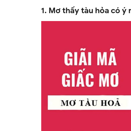
1. Mơ thấy tàu hỏa có ý 