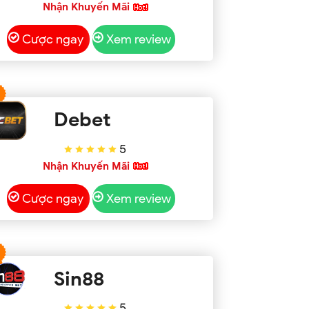
Nhận Khuyến Mãi
Cược ngay
Xem review
Debet
5
Nhận Khuyến Mãi
Cược ngay
Xem review
Sin88
5