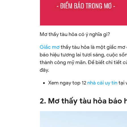
Mơ thấy tàu hỏa có ý nghĩa gì?
Giấc mơ
thấy tàu hỏa là một giấc mơ 
báo hiệu tương lai tươi sáng, cuộc s
thành công mỹ mãn. Để biết chi tiết c
đây.
Xem ngay top 12
nhà cái uy tín
tại
2. Mơ thấy tàu hỏa báo 