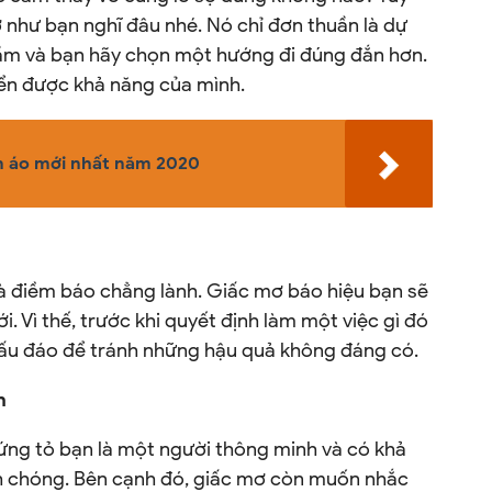
ợ như bạn nghĩ đâu nhé. Nó chỉ đơn thuần là dự
lầm và bạn hãy chọn một hướng đi đúng đắn hơn.
iển được khả năng của mình.
n áo mới nhất năm 2020
à điềm báo chẳng lành. Giấc mơ báo hiệu bạn sẽ
i. Vì thế, trước khi quyết định làm một việc gì đó
thấu đáo để tránh những hậu quả không đáng có.
h
ng tỏ bạn là một người thông minh và có khả
h chóng. Bên cạnh đó, giấc mơ còn muốn nhắc