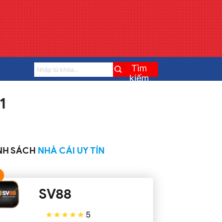
Tìm
kiếm
1
NH SÁCH
NHÀ CÁI UY TÍN
SV88
5