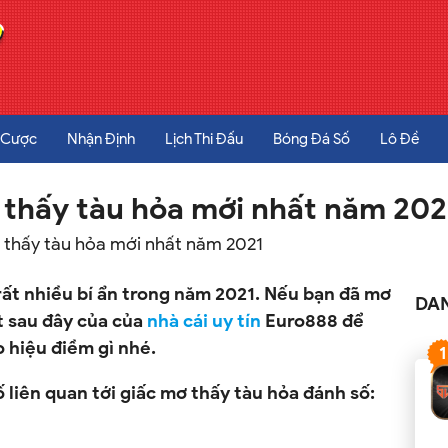
 Cược
Nhận Định
Lịch Thi Đấu
Bóng Đá Số
Lô Đề
ơ thấy tàu hỏa mới nhất năm 202
ơ thấy tàu hỏa mới nhất năm 2021
rất nhiều bí ẩn trong năm 2021. Nếu bạn đã mơ
DA
ết sau đây của của
nhà cái uy tín
Euro888 để
o hiệu điềm gì nhé.
1
 liên quan tới giấc mơ thấy tàu hỏa đánh số: