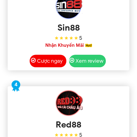
Sin88
5
Nhận Khuyến Mãi
Cược ngay
Xem review
4
Red88
5