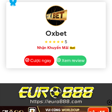
9
Oxbet
5
Nhận Khuyến Mãi
Cược ngay
Xem review