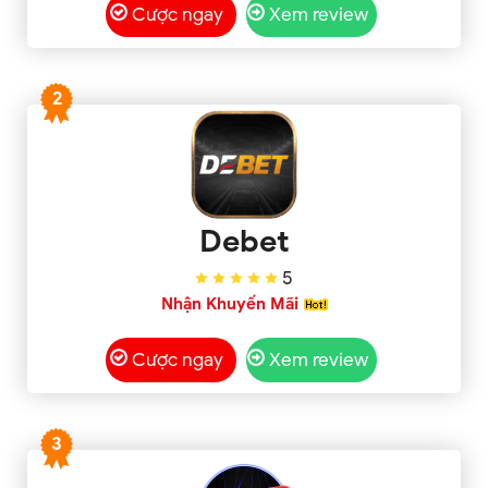
Cược ngay
Xem review
2
Debet
5
Nhận Khuyến Mãi
Cược ngay
Xem review
3