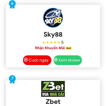
6
Sky88
5
Nhận Khuyến Mãi
Cược ngay
Xem review
7
Zbet