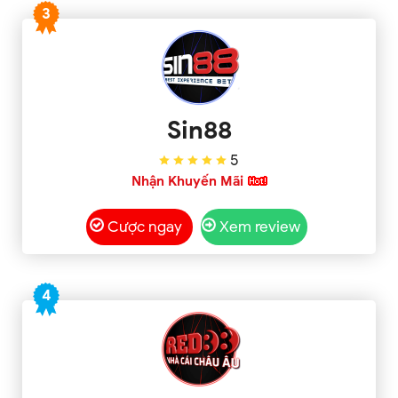
3
Sin88
5
Nhận Khuyến Mãi
Cược ngay
Xem review
4