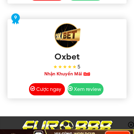
9
Oxbet
5
Nhận Khuyến Mãi
Cược ngay
Xem review