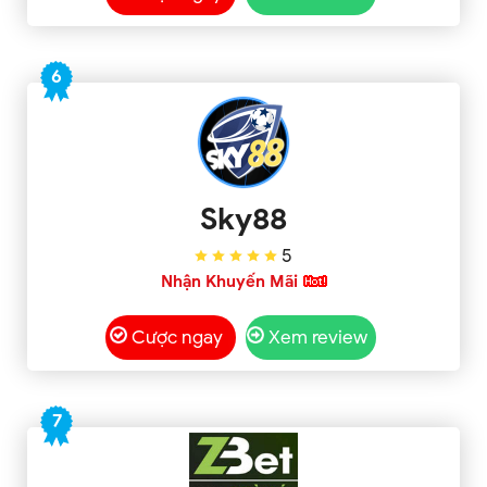
6
Sky88
5
Nhận Khuyến Mãi
Cược ngay
Xem review
7