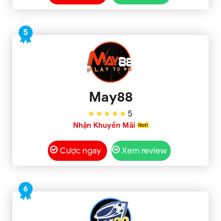
5
May88
5
Nhận Khuyến Mãi
Cược ngay
Xem review
6