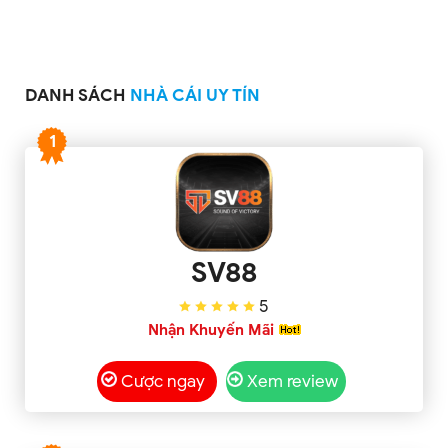
DANH SÁCH
NHÀ CÁI UY TÍN
1
SV88
5
Nhận Khuyến Mãi
Cược ngay
Xem review