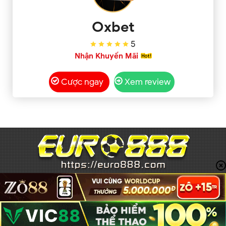
Oxbet
5
Nhận Khuyến Mãi
Cược ngay
Xem review
EURO888
Trang đánh giá & phân tích
nhà cái cá cược
uy tín
nhất Việt Nam năm 2025
Top cổng game hàng
đầu chơi casino, lô đề, Cá độ bóng đá uy tín 100% khi
tham gia.