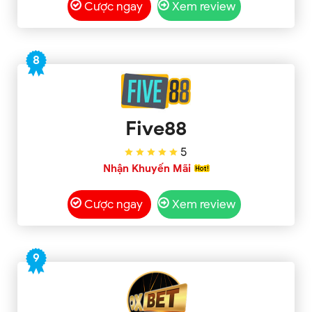
Cược ngay
Xem review
8
Five88
5
Nhận Khuyến Mãi
Cược ngay
Xem review
9