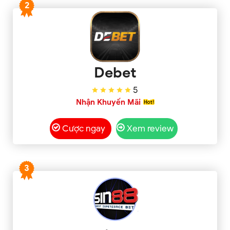
2
Debet
5
Nhận Khuyến Mãi
Cược ngay
Xem review
3