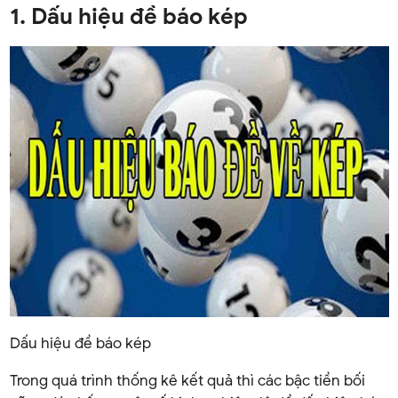
1. Dấu hiệu đề báo kép
Dấu hiệu đề báo kép
Trong quá trình thống kê kết quả thì các bậc tiền bối