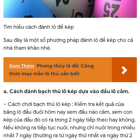
Tìm hiểu cách đánh lô đề kép
Sau đây là một số phương pháp đánh lô đề kép cho cả
nhà tham khảo nhé.
Xem Thêm
Phong thủy lô đề: Công
thức may mắn lô thủ cần biết
a. Cách đánh bạch thủ lô kép dựa vào đầu lô câm.
– Cách chơi bạch thủ lô kép : Kiểm tra kết quả của
bảng lô đầu đuôi hôm nay xem đầu nào câm, xem con
kép của đầu đó có ra trong 2 ngày tiếp theo hay không.
Nếu không ra tiếp tục nuôi, nhưng chỉ nuôi trong nhiều
nhất 7 ngày (thường ra từ ngày thứ nhất và ngày thứ 2