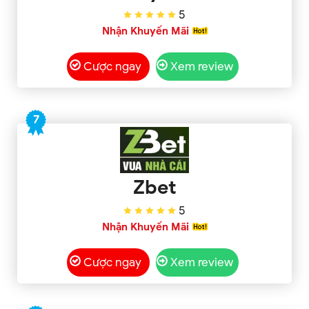
5
Nhận Khuyến Mãi
Cược ngay
Xem review
7
Zbet
5
Nhận Khuyến Mãi
Cược ngay
Xem review