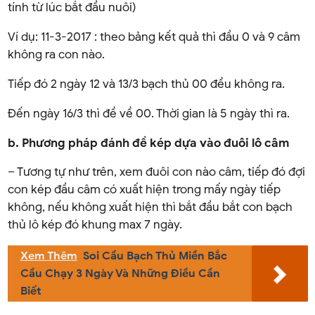
tính từ lúc bắt đầu nuôi)
Ví dụ: 11-3-2017 : theo bảng kết quả thì đầu 0 và 9 câm
không ra con nào.
Tiếp đó 2 ngày 12 và 13/3 bạch thủ 00 đều không ra.
Đến ngày 16/3 thì đề về 00. Thời gian là 5 ngày thì ra.
b. Phương pháp đánh đề kép dựa vào đuôi lô câm
– Tương tự như trên, xem đuôi con nào câm, tiếp đó đợi
con kép đầu câm có xuất hiện trong mấy ngày tiếp
không, nếu không xuất hiện thì bắt đầu bắt con bạch
thủ lô kép đó khung max 7 ngày.
Xem Thêm
Soi Cầu Bạch Thủ Miền Bắc
Cầu Chạy 3 Ngày Và Những Điều Cần
Biết