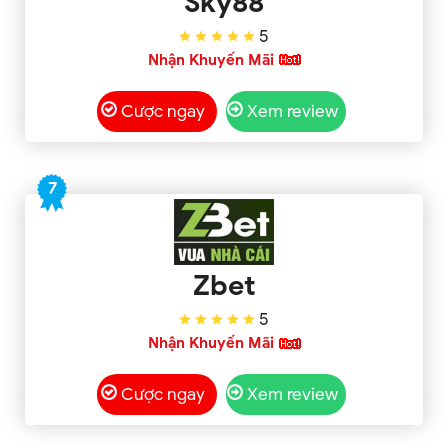
Sky88
5
Nhận Khuyến Mãi
Cược ngay
Xem review
7
Zbet
5
Nhận Khuyến Mãi
Cược ngay
Xem review