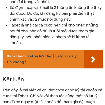
chờ đợi trong vài phút.
Số điện thoại và Email là 2 thông tin không thể thay
đổi được. Do đó, khi đăng ký bạn phải điền thật
chính xác vào 2 mục nội dung này.
Fabet là nhà cái cá cược nên chỉ cho phép những
người chơi nào đã đủ 18 tuổi mới được tham gia
đăng ký, nếu phát hiện vi phạm sẽ bị khóa tài
khoản.
Xem Thêm
Letou lừa đảo | Letou có uy
tín không?
Kết luận
Trên đây là bài viết về chi tiết cách đăng ký tài khoản cá
cược tại Fabet. Chỉ với vài thao tác cùng một số lưu ý
bạn đã có ngay một tài khoản để tham gia đặt cược,