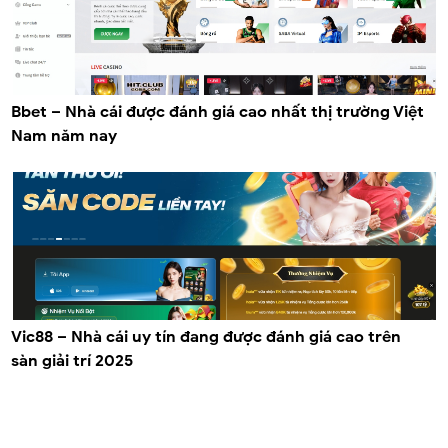
Bbet – Nhà cái được đánh giá cao nhất thị trường Việt
Nam năm nay
Vic88 – Nhà cái uy tín đang được đánh giá cao trên
sàn giải trí 2025