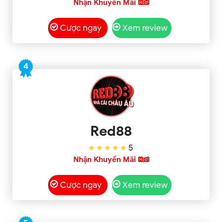
Nhận Khuyến Mãi
Cược ngay
Xem review
4
Red88
5
Nhận Khuyến Mãi
Cược ngay
Xem review