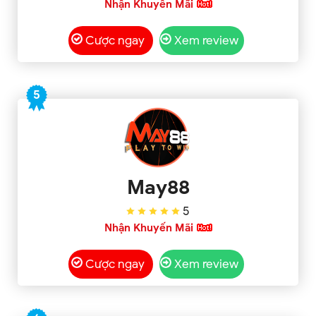
Nhận Khuyến Mãi
Cược ngay
Xem review
5
May88
5
Nhận Khuyến Mãi
Cược ngay
Xem review