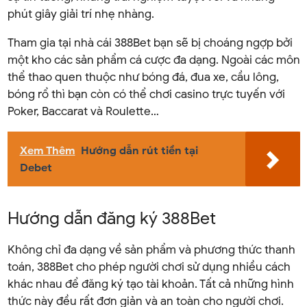
phút giây giải trí nhẹ nhàng.
Tham gia tại nhà cái 388Bet bạn sẽ bị choáng ngợp bởi
một kho các sản phẩm cá cược đa dạng. Ngoài các môn
thể thao quen thuộc như bóng đá, đua xe, cầu lông,
bóng rổ thì bạn còn có thể chơi casino trực tuyến với
Poker, Baccarat và Roulette…
Xem Thêm
Hướng dẫn rút tiền tại
Debet
Hướng dẫn đăng ký 388Bet
Không chỉ đa dạng về sản phẩm và phương thức thanh
toán, 388Bet cho phép người chơi sử dụng nhiều cách
khác nhau để đăng ký tạo tài khoản. Tất cả những hình
thức này đều rất đơn giản và an toàn cho người chơi.