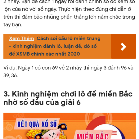
2 nháy. Bạn để cách 1 ngày rồi đánh chính số đó kèm số
lộn của nó với số ngày. Thực hiện theo đúng chỉ dẫn ở
trên thì đảm bảo những phần thắng lớn nằm chắc trong
tay bạn.
Xem Thêm
Cách soi cầu lô miền trung
- kinh nghiệm đánh lô, luận đề, dò số
đề XSMB chính xác nhất 2020
Ví dụ: Ngày 1 có con 69 về 2 nháy thì ngày 3 đánh 96 và
39, 36.
3. Kinh nghiệm chơi lô đề miền Bắc
nhờ số đầu của giải 6