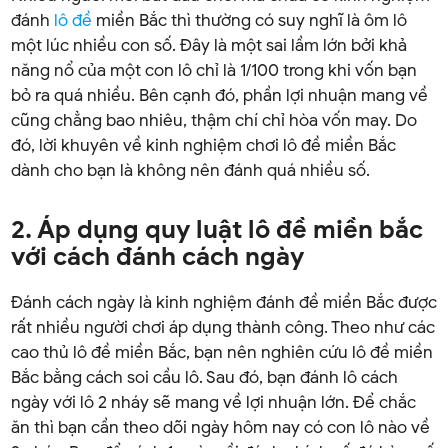
đánh
lô đề
miền Bắc thì thường có suy nghĩ là ôm lô
một lúc nhiều con số. Đây là một sai lầm lớn bởi khả
năng nổ của một con lô chỉ là 1/100 trong khi vốn bạn
bỏ ra quá nhiều. Bên cạnh đó, phần lợi nhuận mang về
cũng chẳng bao nhiêu, thậm chí chỉ hòa vốn may. Do
đó, lời khuyên về kinh nghiệm chơi lô đề miền Bắc
dành cho bạn là không nên đánh quá nhiều số.
2. Áp dụng quy luật lô đề miền bắc
với cách đánh cách ngày
Đánh cách ngày là kinh nghiệm đánh đề miền Bắc được
rất nhiều người chơi áp dụng thành công. Theo như các
cao thủ lô đề miền Bắc, bạn nên nghiên cứu lô đề miền
Bắc bằng cách soi cầu lô. Sau đó, bạn đánh lô cách
ngày với lô 2 nháy sẽ mang về lợi nhuận lớn. Để chắc
ăn thì bạn cần theo dõi ngày hôm nay có con lô nào về