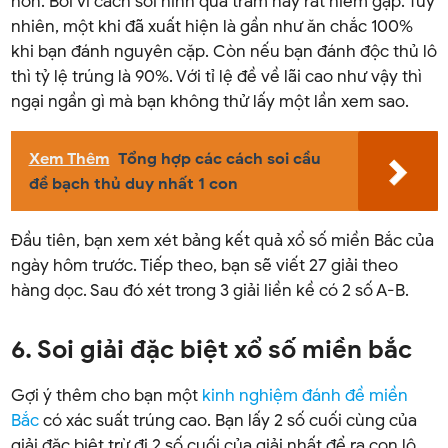
hơn. Bởi vì cách soi hình quả trám này rất hiếm gặp. Tuy
nhiên, một khi đã xuất hiện là gần như ăn chắc 100%
khi bạn đánh nguyên cặp. Còn nếu bạn đánh độc thủ lô
thì tỷ lệ trúng là 90%. Với tỉ lệ đề về lãi cao như vậy thì
ngại ngần gì mà bạn không thử lấy một lần xem sao.
Xem Thêm
Tổng hợp các cách soi cầu
đề bạch thủ duy nhất 1 con
Đầu tiên, bạn xem xét bảng kết quả xổ số miền Bắc của
ngày hôm trước. Tiếp theo, bạn sẽ viết 27 giải theo
hàng dọc. Sau đó xét trong 3 giải liền kề có 2 số A-B.
6. Soi giải đặc biệt xổ số miền bắc
Gợi ý thêm cho bạn một
kinh nghiệm đánh đề miền
Bắc
có xác suất trúng cao. Bạn lấy 2 số cuối cùng của
giải đặc biệt trừ đi 2 số cuối của giải nhất để ra con lô