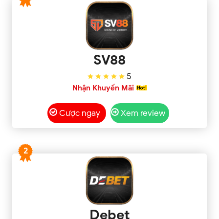
SV88
5
Nhận Khuyến Mãi
Cược ngay
Xem review
2
Debet