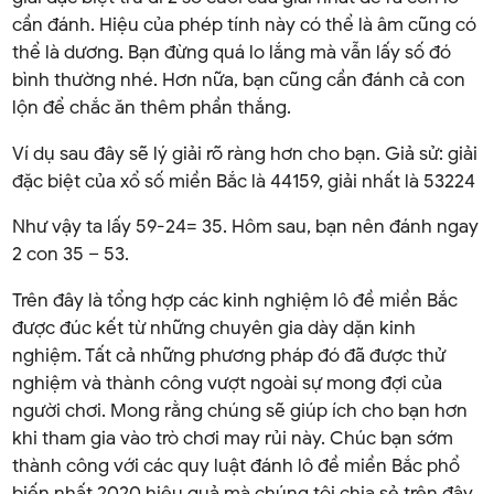
cần đánh. Hiệu của phép tính này có thể là âm cũng có
thể là dương. Bạn đừng quá lo lắng mà vẫn lấy số đó
bình thường nhé. Hơn nữa, bạn cũng cần đánh cả con
lộn để chắc ăn thêm phần thắng.
Ví dụ sau đây sẽ lý giải rõ ràng hơn cho bạn. Giả sử: giải
đặc biệt của xổ số miền Bắc là 44159, giải nhất là 53224
Như vậy ta lấy 59-24= 35. Hôm sau, bạn nên đánh ngay
2 con 35 – 53.
Trên đây là tổng hợp các kinh nghiệm lô đề miền Bắc
được đúc kết từ những chuyên gia dày dặn kinh
nghiệm. Tất cả những phương pháp đó đã được thử
nghiệm và thành công vượt ngoài sự mong đợi của
người chơi. Mong rằng chúng sẽ giúp ích cho bạn hơn
khi tham gia vào trò chơi may rủi này. Chúc bạn sớm
thành công với các quy luật đánh lô đề miền Bắc phổ
biến nhất 2020 hiệu quả mà chúng tôi chia sẻ trên đây.