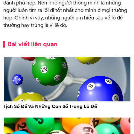
đánh phù hợp. Nên nhớ người thông minh là những
người luôn tìm ra lối đi tốt nhất cho mình ở mọi trường
hợp. Chính vì vậy, những người am hiểu sâu về lô đề
thường hay trúng là vì lẽ đó.
Bài viết liên quan
Tịch Số Đề Và Những Con Số Trong Lô Đề