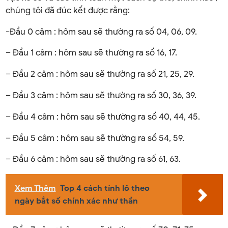
chúng tôi đã đúc kết được rằng:
-Đầu 0 câm : hôm sau sẽ thường ra số 04, 06, 09.
– Đầu 1 câm : hôm sau sẽ thường ra số 16, 17.
– Đầu 2 câm : hôm sau sẽ thường ra số 21, 25, 29.
– Đầu 3 câm : hôm sau sẽ thường ra số 30, 36, 39.
– Đầu 4 câm : hôm sau sẽ thường ra số 40, 44, 45.
– Đầu 5 câm : hôm sau sẽ thường ra số 54, 59.
– Đầu 6 câm : hôm sau sẽ thường ra số 61, 63.
Xem Thêm
Top 4 cách tính lô theo
ngày bắt số chính xác như thần