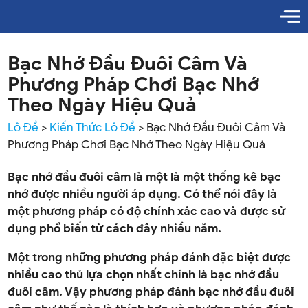
Bạc Nhớ Đầu Đuôi Câm Và
Phương Pháp Chơi Bạc Nhớ
Theo Ngày Hiệu Quả
Lô Đề
>
Kiến Thức Lô Đề
>
Bạc Nhớ Đầu Đuôi Câm Và
Phương Pháp Chơi Bạc Nhớ Theo Ngày Hiệu Quả
Bạc nhớ đầu đuôi câm là một là một thống kê bạc
nhớ được nhiều người áp dụng. Có thể nói đây là
một phương pháp có độ chính xác cao và được sử
dụng phổ biến từ cách đây nhiều năm.
Một trong những phương pháp đánh đặc biệt được
nhiều cao thủ lựa chọn nhất chính là bạc nhớ đầu
đuôi câm. Vậy phương pháp đánh bạc nhớ đầu đuôi