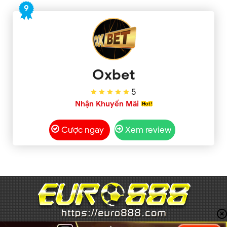
9
Oxbet
5
Nhận Khuyến Mãi
Cược ngay
Xem review