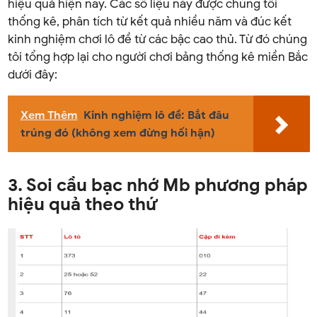
hiệu quả hiện nay. Các số liệu này được chúng tôi
thống kê, phân tích từ kết quả nhiều năm và đúc kết
kinh nghiệm chơi lô đề từ các bậc cao thủ. Từ đó chúng
tôi tổng hợp lại cho người chơi bảng thống kê miền Bắc
dưới đây:
Xem Thêm
Kinh nghiệm lô đề: Bắt đâu
trúng đó (không xem đừng hối hận)
3. Soi cầu bạc nhớ Mb phương pháp
hiệu quả theo thứ