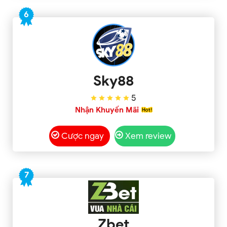
6
Sky88
5
Nhận Khuyến Mãi
Cược ngay
Xem review
7
Zbet