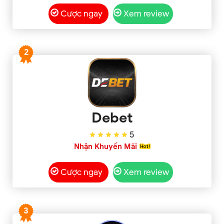
Cược ngay
Xem review
2
Debet
5
Nhận Khuyến Mãi
Cược ngay
Xem review
3