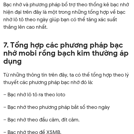
Bạc nhớ và phương pháp bổ trợ theo thống kê bạc nhớ
hiện đại trên đây là một trong những tổng hợp về bạc
nhớ lô tô theo ngày giúp bạn có thể tăng xác suất
thắng lên cao nhất.
7. Tổng hợp các phương pháp bạc
nhớ mobi rồng bạch kim thường áp
dụng
Từ những thông tin trên đây, ta có thể tổng hợp theo lý
thuyết các phương pháp bạc nhớ đó là:
– Bạc nhớ lô tô ra theo loto
– Bạc nhớ theo phương pháp bắt số theo ngày
– Bạc nhớ theo đầu câm, đít câm.
– Bạc nhớ theo đề XSMB.