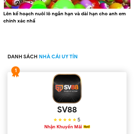
Lên kế hoạch nuôi lô ngắn hạn và dài hạn cho anh em
chính xác nhấ
DANH SÁCH
NHÀ CÁI UY TÍN
1
SV88
5
Nhận Khuyến Mãi