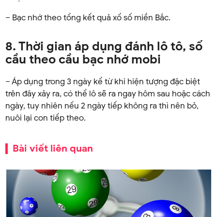
– Bạc nhớ theo tổng kết quả xổ số miền Bắc.
8. Thời gian áp dụng đánh lô tô, số
cầu theo cầu bạc nhớ mobi
– Áp dụng trong 3 ngày kể từ khi hiện tượng đặc biệt
trên đây xảy ra, có thể lô sẽ ra ngay hôm sau hoặc cách
ngày, tuy nhiên nếu 2 ngày tiếp không ra thì nên bỏ,
nuôi lại con tiếp theo.
Bài viết liên quan