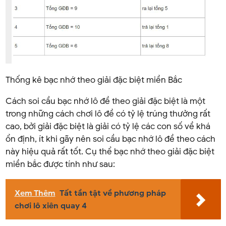
Thống kê bạc nhớ theo giải đặc biệt miền Bắc
Cách soi cầu bạc nhớ lô đề theo giải đặc biệt là một
trong những cách chơi lô đề có tỷ lệ trúng thưởng rất
cao, bởi giải đặc biệt là giải có tỷ lệ các con số về khá
ổn định, ít khi gãy nên soi cầu bạc nhớ lô đề theo cách
này hiệu quả rất tốt. Cụ thể bạc nhớ theo giải đặc biệt
miền bắc được tính như sau:
Xem Thêm
Tất tần tật về phương pháp
chơi lô xiên quay 4