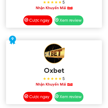
5
Nhận Khuyến Mãi
Cược ngay
Xem review
9
Oxbet
5
Nhận Khuyến Mãi
Cược ngay
Xem review