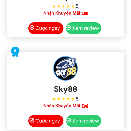
5
Nhận Khuyến Mãi
Cược ngay
Xem review
6
Sky88
5
Nhận Khuyến Mãi
Cược ngay
Xem review