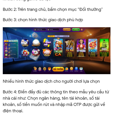
Bước 2: Trên trang chủ, bấm chọn mục “Đổi thưởng”
Bước 3: chọn hình thức giao dịch phù hợp
Nhiều hình thức giao dịch cho người chơi lựa chọn
Bước 4: Điền đầy đủ các thông tin theo mẫu yêu cầu từ
nhà cái như: Chọn ngân hàng, tên tài khoản, số tài
khoản, số tiền muốn rút và nhập mã OTP được gửi về
điện thoại.