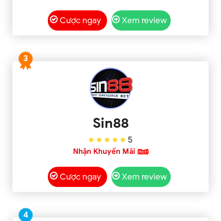
Cược ngay
Xem review
3
Sin88
5
Nhận Khuyến Mãi
Cược ngay
Xem review
4