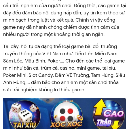
cầu trải nghiệm của người chơi. Đồng thời, các game tại
đây đều đảm bảo nội dung hấp dẫn, uy tín kèm theo sự
minh bạch trong luật và kết quả. Chính vì vậy cổng
game này đã nhanh chóng chiếm được tình cảm của
nhiều người trong một khoảng thời gian ngắn.
Tại đây, hội tụ đa dạng thể loại game bài đổi thưởng
truyền thống của Việt Nam như: Tiến Lên Miền Nam,
Sâm Lốc, Mậu Binh, Poker,… Cho đến các thể loại game
mini như bắn cá, trùm cá, casino, mini game, tài xỉu,
Poker Mini, Slot Candy, Đêm Vũ Trường, Tam Hùng, Siêu
Anh Hùng,… đảm bảo cho anh em một sân chơi thỏa
sức trải nghiệm không lo thiếu game.