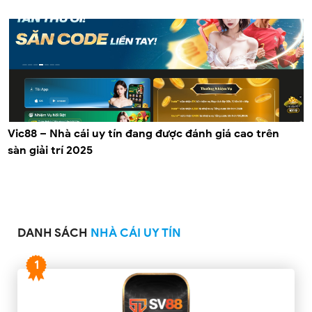
Vic88 – Nhà cái uy tín đang được đánh giá cao trên
sàn giải trí 2025
DANH SÁCH
NHÀ CÁI UY TÍN
1